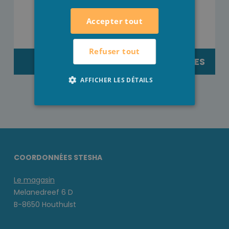
Accepter tout
Refuser tout
TEXTILE
EXTERNEACTIES
AFFICHER LES DÉTAILS
COORDONNÉES STESHA
Le magasin
Melanedreef 6 D
B-8650 Houthulst