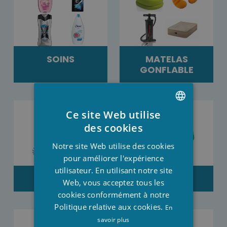
SOINS
MATELAS
GONFLABLE
Ce site Web utilise
DUTCH
des cookies
FRENCH
Notre site Web utilise des cookies
ENGLISH
pour améliorer l'expérience
utilisateur. En utilisant notre site
SOLDES
VÊTEMENTS
Web, vous acceptez tous les
cookies conformément à notre
Politique relative aux cookies.
En
savoir plus