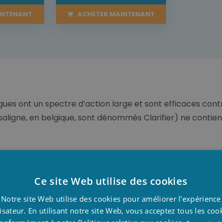
INTENANT
ACHETER MAINTENANT
ues ont un spectre d’action large et sont efficaces contre
aligne, en belgique, sont dénommés Clarifier) ne contienn
 6l
diffusion des algues il y a Algicide liquide concentrer. En
Ce site Web utilise des cookies
r 10 m³ une fois par semaine.
D
Notre site Web utilise des cookies pour améliorer l'expérience
F
lisateur. En utilisant notre site Web, vous acceptez tous les coo
E