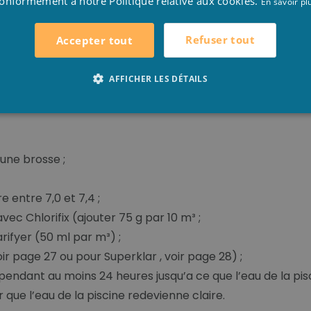
s
onformément à notre Politique relative aux cookies.
En savoir pl
Refuser tout
Accepter tout
AFFICHER LES DÉTAILS
urs ressent glissant !
 une brosse ;
e entre 7,0 et 7,4 ;
ec Chlorifix (ajouter 75 g par 10 m³ ;
rifyer (50 ml par m³) ;
ir page 27 ou pour Superklar , voir page 28) ;
pendant au moins 24 heures jusqu’a ce que l’eau de la pisc
 que l’eau de la piscine redevienne claire.