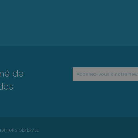
rmé de
des
DITIONS GÉNÉRALE