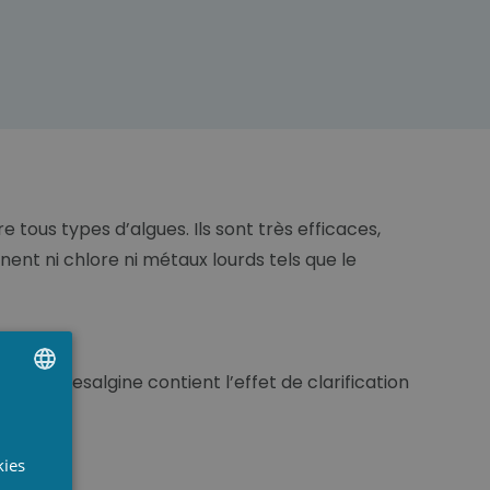
 tous types d’algues. Ils sont très efficaces,
ent ni chlore ni métaux lourds tels que le
 plus, desalgine contient l’effet de clarification
UTCH
RENCH
kies
NGLISH