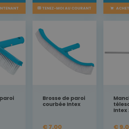
INTENANT
TENEZ-MOI AU COURANT
ACHET
paroi
Brosse de paroi
Manc
courbée Intex
téles
Intex
€ 7,00
€ 9,