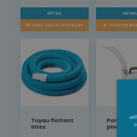
DÉTAIL
DÉTAI
TENEZ-MOI AU COURANT
ACHETER MA
uti
Tuyau flottant
Pompe vi
c
Intex
piscine In