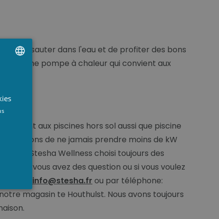
âte de sauter dans l'eau et de profiter des bons
 Avec une pompe à chaleur qui convient aux
UTCH
RENCH
kies
NGLISH
us
nvient aux piscines hors sol aussi que piscine
us conseillons de ne jamais prendre moins de kW
eilles. Stesha Wellness choisi toujours des
née. Si vous avez des question ou si vous voulez
par mail:
info@stesha.fr
ou par téléphone:
 notre magasin te Houthulst. Nous avons toujours
maison.