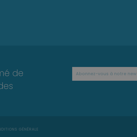
rmé de
des
DITIONS GÉNÉRALE