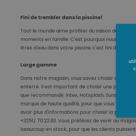
Fini de trembler dans la piscine!
Tout le monde aime profiter du saison de baigna
moments en famille. C'est pourquoi nous, Stes
litres d'eau dans votre piscine c'est fini de tremb
uti
Large gamme
c
Dans notre magasin, vous savez choisir entre b
enterré. Il est important de choisir une pompe à
que recommandé. Intex, Hotsplash, Sunspring, Inv
marque de haute qualité, pour que vous puissiez
avoir plus d'informations pour choisir la pompe 
+3251/ 70.22.93. Vous préférez de venir au magas
beaucoup en stock, pour que les clients puisse