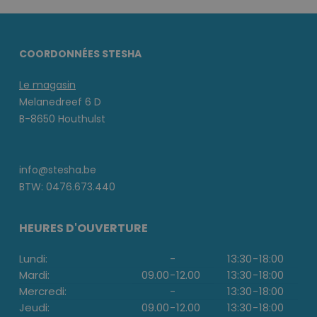
COORDONNÉES STESHA
Le magasin
Melanedreef 6 D
B-8650 Houthulst
info@stesha.be
BTW: 0476.673.440
HEURES D'OUVERTURE
Lundi:
-
13:30
-
18:00
Mardi:
09.00
-
12.00
13:30
-
18:00
Mercredi:
-
13:30
-
18:00
Jeudi:
09.00
-
12.00
13:30
-
18:00