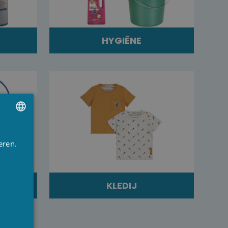
HYGIËNE
UTCH
eren.
RENCH
NGLISH
KLEDIJ