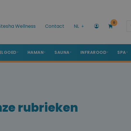
0
Stesha Wellness
Contact
NL
ELGOED
HAMAN
SAUNA
INFRAROOD
SPA
nze rubrieken