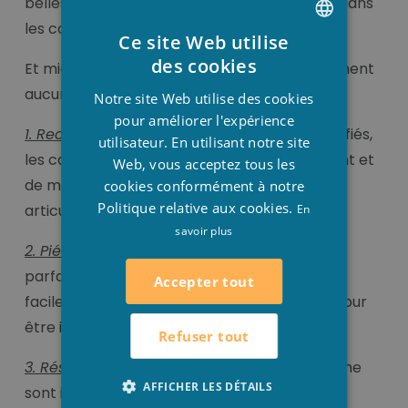
belles couleurs pendant des années. Même dans
les conditions climatiques les plus extrêmes.
Ce site Web utilise
DUTCH
des cookies
Et mieux encore, ils ne nécessitent pratiquement
FRENCH
aucun entretien.
Notre site Web utilise des cookies
ENGLISH
pour améliorer l'expérience
1. Rectifié:
Grâce à leurs côtés et angles rectifiés,
utilisateur. En utilisant notre site
les carreaux peuvent être installé rapidement et
Web, vous acceptez tous les
de manière précise avec leurs petites
cookies conformément à notre
Politique relative aux cookies.
articulations.
En
savoir plus
2. Piédestal:
Grâce à leur calibrage presque
parfait, nos carreaux de porcelaine légers et
Accepter tout
faciles à poser sont parfaitement adaptés pour
être installés sur des piédestaux.
Refuser tout
3. Résistant au gel:
Nos carreaux de porcelaine
AFFICHER LES DÉTAILS
sont imperméables à l'humidité et aux