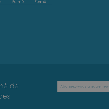
:
Fermé
Fermé
rmé de
des