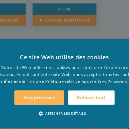
L
DÉTAIL
INTENANT
ACHETER MAINTENANT
Ce site Web utilise des cookies
D
Notre site Web utilise des cookies pour améliorer l'expérience
F
lisateur. En utilisant notre site Web, vous acceptez tous les coo
 les bassins pour bébés sont très mignons et jolies. Ra
onformément à notre Politique relative aux cookies.
E
En savoir pl
cine capitaine, amusez – vous dans la piscine des pingoui
vec ombrelle. Les fantasmes de votre petit peuvent couri
Refuser tout
Accepter tout
AFFICHER LES DÉTAILS
'ombrelle qui est attaché à la piscine, votre enfant est dé