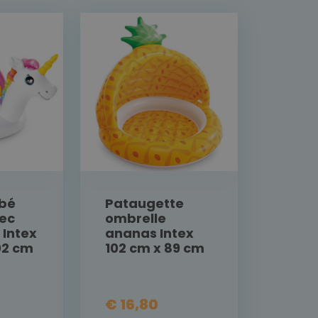
ébé
Pataugette
vec
ombrelle
 Intex
ananas Intex
02 cm
102 cm x 89 cm
€ 16,80