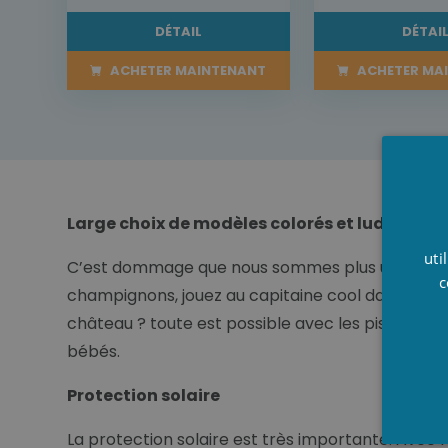
DÉTAIL
DÉTAI
ACHETER MAINTENANT
ACHETER MA
Large choix de modèles colorés et ludiques
uti
C’est dommage que nous sommes plus un bébé. Car
c
champignons, jouez au capitaine cool dans la pis
château ? toute est possible avec les piscines a
bébés.
Protection solaire
La protection solaire est très importante. Avec l