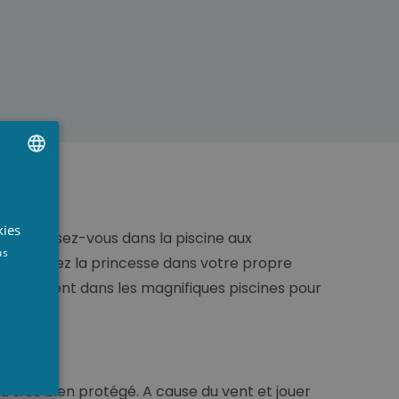
UTCH
RENCH
kies
fraîchissez-vous dans la piscine aux
NGLISH
us
ns ou jouez la princesse dans votre propre
r librement dans les magnifiques piscines pour
jà très bien protégé. A cause du vent et jouer