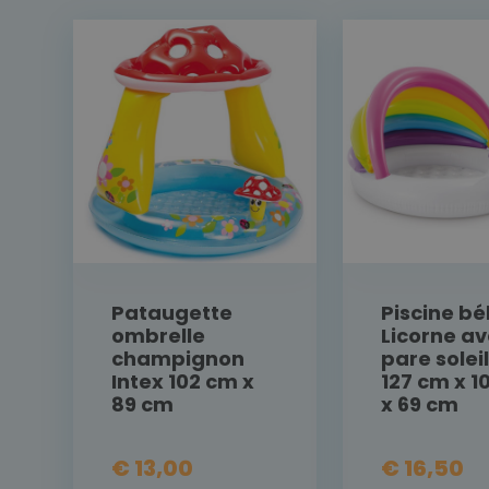
Pataugette
Piscine b
ombrelle
Licorne a
champignon
pare soleil
Intex 102 cm x
127 cm x 1
89 cm
x 69 cm
€ 13,00
€ 16,50