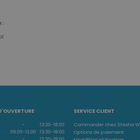
 :
ol
D'OUVERTURE
SERVICE CLIENT
-
13:30
-
18:00
Commander chez Stesha We
09.00
-
12.00
13:30
-
18:00
Options de paiement
-
13:30
-
18:00
Expédition et livraison