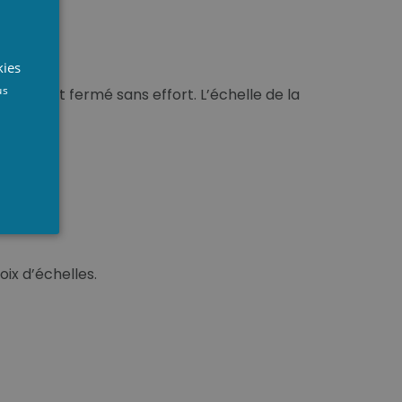
UTCH
RENCH
kies
NGLISH
us
ouvert et fermé sans effort. L’échelle de la
oix d’échelles.