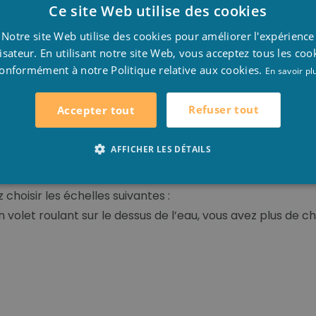
Ce site Web utilise des cookies
D
e, choisissez la meilleure échelle :
Notre site Web utilise des cookies pour améliorer l'expérience
F
lisateur. En utilisant notre site Web, vous acceptez tous les coo
onformément à notre Politique relative aux cookies.
E
En savoir pl
t, vous devez vous assurer que le volet roulant peut être 
Refuser tout
Accepter tout
es échelles suivantes :
AFFICHER LES DÉTAILS
 choisir les échelles suivantes :
n volet roulant sur le dessus de l’eau, vous avez plus de ch