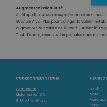
Augmentez l’alcalinité
A l’étape 5 : « produits supplémentaires » nous t
Granulé Alca-Plus pour corriger la valeur instabl
augmenter l’alcalinité de 10 mg /L, utiliser 180 g p
Tout d’abord, dissolvez les granulés dans un seau d
HEURES 
COORDONNÉES STESHA
Lundi:
Le magasin
Mardi:
Melanedreef 6 D
Mercredi:
B-8650 Houthulst
Jeudi: