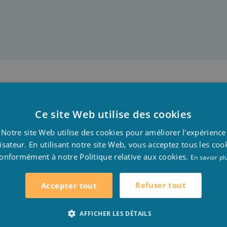
nt filtrée sont les conditions les plus importantes pour p
Ce site Web utilise des cookies
lité d’eau optimale.
D
Notre site Web utilise des cookies pour améliorer l'expérience
F
lisateur. En utilisant notre site Web, vous acceptez tous les coo
onformément à notre Politique relative aux cookies.
E
En savoir pl
Refuser tout
Accepter tout
cateurs de l’alcalinité)
AFFICHER LES DÉTAILS