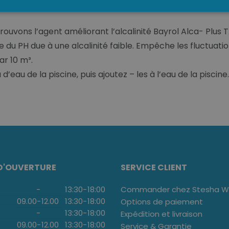
rouvons l’agent améliorant l’alcalinité Bayrol Alca- Plus 
e du PH due à une alcalinité faible. Empêche les fluctuatio
ar 10 m³.
’eau de la piscine, puis ajoutez – les à l’eau de la piscine.
D'OUVERTURE
SERVICE CLIENT
-
13:30
-
18:00
Commander chez Stesha We
09.00
-
12.00
13:30
-
18:00
Options de paiement
-
13:30
-
18:00
Expédition et livraison
09.00
-
12.00
13:30
-
18:00
Service & Garantie