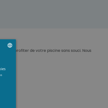
ouvoir profiter de votre piscine sans souci. Nous
UTCH
RENCH
kies
NGLISH
us