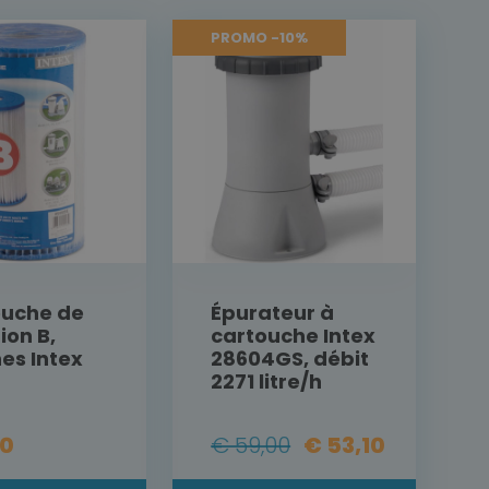
PROMO -10%
ouche de
Épurateur à
tion B,
cartouche Intex
nes Intex
28604GS, débit
2271 litre/h
40
€ 59,00
€ 53,10