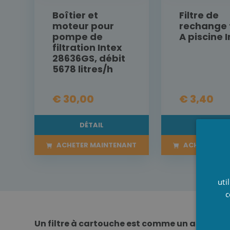
Boîtier et
Filtre de
moteur pour
rechange 
pompe de
A piscine 
filtration Intex
28636GS, débit
5678 litres/h
€ 30,00
€ 3,40
DÉTAIL
DÉTAI
ACHETER MAINTENANT
ACHETER MA
uti
c
Un filtre à cartouche est comme un aspirate