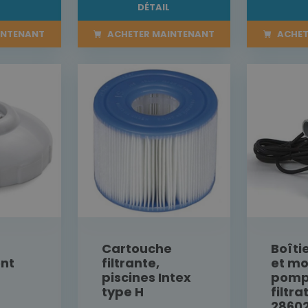
L
DÉTAIL
INTENANT
ACHETER MAINTENANT
ACHET
Cartouche
Boîtie
nt
filtrante,
et mo
piscines Intex
pomp
type H
filtra
28602