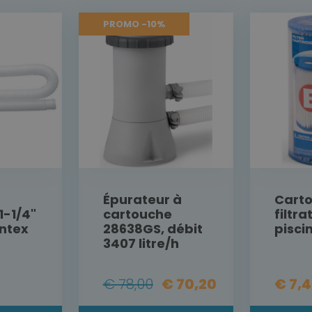
PROMO -10%
Épurateur à
Cart
1-1/4"
cartouche
filtra
Intex
28638GS, débit
pisci
3407 litre/h
€ 78,00
€ 70,20
€ 7,