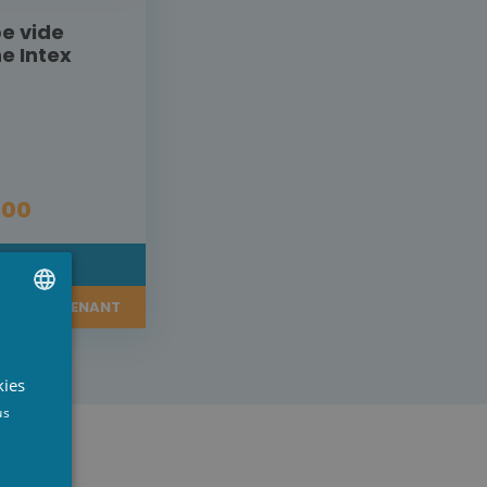
e vide
ne Intex
,00
DÉTAIL
ER MAINTENANT
UTCH
RENCH
kies
NGLISH
us