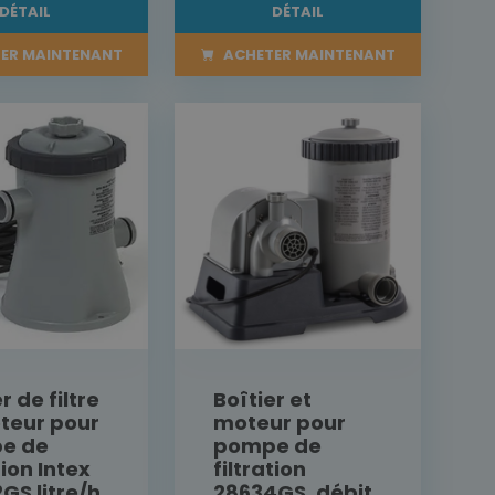
DÉTAIL
DÉTAIL
ER MAINTENANT
ACHETER MAINTENANT
r de filtre
Boîtier et
teur pour
moteur pour
e de
pompe de
tion Intex
filtration
GS litre/h
28634GS, débit