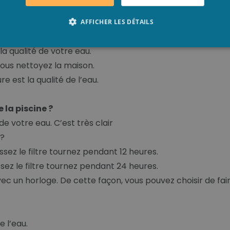
bien de fois il faut remplacer la cartouche de votre filtr
e à cartouche avec un aspirateur.
AFFICHER LES DÉTAILS
est propre.
la qualité de votre eau.
vous nettoyez la maison.
e est la qualité de l’eau.
 la piscine ?
 de votre eau. C’est très clair
 ?
sez le filtre tournez pendant 12 heures.
sez le filtre tournez pendant 24 heures.
avec un horloge. De cette façon, vous pouvez choisir de fair
e l’eau.