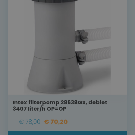
Intex filterpomp 28638GS, debiet
3407 liter/h OP=OP
€ 78,00
€ 70,20