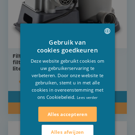
Gebruik van
DUTCH
cookies goedkeuren
Filter behuizing en motor voor Intex
FRENCH
Deze website gebruikt cookies om
filterpomp 28634GS, debiet 9463
ENGLISH
liter/h OP=OP
uw gebruikerservaring te
verbeteren. Door onze website te
€ 40,00
gebruiken, stemt u in met alle
cookies in overeenstemming met
ons Cookiebeleid.
DETAIL
Lees verder
KOOP NU
Alles accepteren
Alles afwijzen