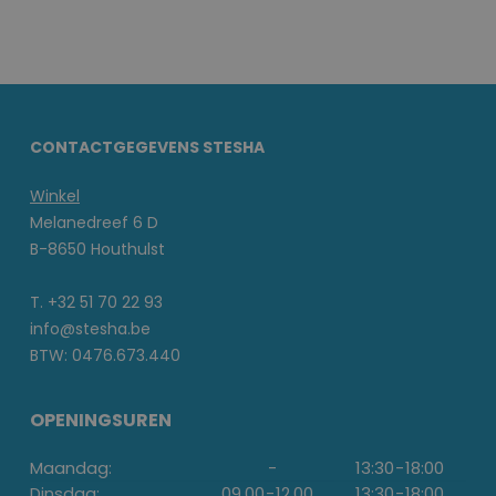
CONTACTGEGEVENS STESHA
Winkel
Melanedreef 6 D
B-8650 Houthulst
T. +32 51 70 22 93
info@stesha.be
BTW: 0476.673.440
OPENINGSUREN
Maandag:
-
13:30
-
18:00
Dinsdag:
09.00
-
12.00
13:30
-
18:00