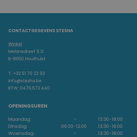
CONTACTGEGEVENS STESHA
Winkel
Melanedreef 6 D
B-8650 Houthulst
T. +32 51 70 22 93
info@stesha.be
BTW: 0476.673.440
OPENINGSUREN
Maandag:
-
13:30
-
18:00
Dinsdag:
09.00
-
12.00
13:30
-
18:00
Woensdag:
-
13:30
-
18:00