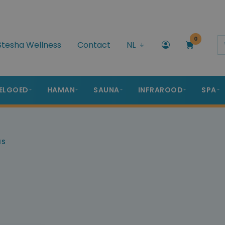
0
Stesha Wellness
Contact
NL
ELGOED
HAMAN
SAUNA
INFRAROOD
SPA
IS