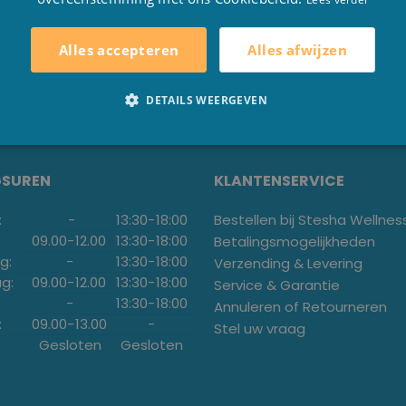
NU
Alles afwijzen
Alles accepteren
DETAILS WEERGEVEN
GSUREN
KLANTENSERVICE
:
-
13:30
-
18:00
Bestellen bij Stesha Wellnes
09.00
-
12.00
13:30
-
18:00
Betalingsmogelijkheden
g:
-
13:30
-
18:00
Verzending & Levering
g:
09.00
-
12.00
13:30
-
18:00
Service & Garantie
-
13:30
-
18:00
Annuleren of Retourneren
:
09.00
-
13.00
-
Stel uw vraag
Gesloten
Gesloten