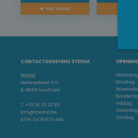
PRE-ORDER
KOOP 
OPENIN
CONTACTGEGEVENS STESHA
Maandag
Winkel
Dinsdag:
Melanedreef 6 D
Woensda
B-8650 Houthulst
Donderda
Vrijdag:
T. +32 51 70 22 93
Zaterdag
info@stesha.be
Zondag:
BTW: 0476.673.440