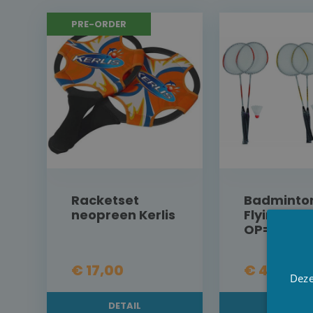
PRE-ORDER
Racketset
Badminton
neopreen Kerlis
Flying Zon
OP=OP
€ 17,00
€ 4,75
Deze
DETAIL
DETAI