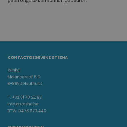
geen ongelukken kunnen gebeuren.
CONTACTGEGEVENS STESHA
Winkel
Melanedreef 6 D
B-8650 Houthulst
T. +32 51 70 22 93
info@stesha.be
BTW: 0476.673.440