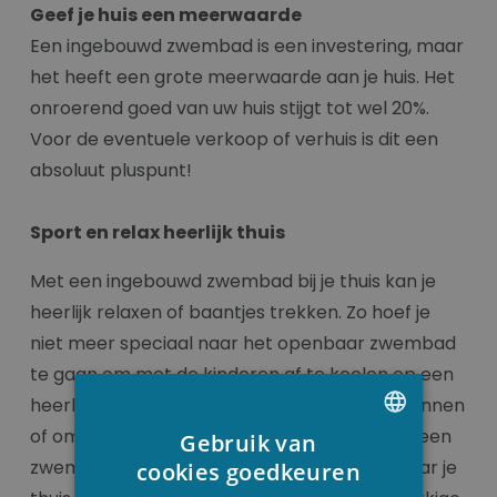
Geef je huis een meerwaarde
Een ingebouwd zwembad is een investering, maar
het heeft een grote meerwaarde aan je huis. Het
onroerend goed van uw huis stijgt tot wel 20%.
Voor de eventuele verkoop of verhuis is dit een
absoluut pluspunt!
Sport en relax heerlijk thuis
Met een ingebouwd zwembad bij je thuis kan je
heerlijk relaxen of baantjes trekken. Zo hoef je
niet meer speciaal naar het openbaar zwembad
te gaan om met de kinderen af te koelen op een
heerlijke zomerdag, om even goed te ontspannen
of om je wekelijkse baantjes te trekken! Met een
Gebruik van
DUTCH
zwembad breng je het comfort en welzijn naar je
cookies goedkeuren
FRENCH