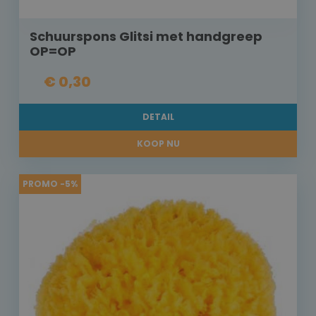
Schuurspons Glitsi met handgreep
OP=OP
€ 0,30
DETAIL
KOOP NU
PROMO -5%