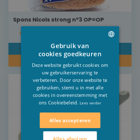
Spons Nicols strong n°3 OP=OP
€ 1,50
Gebruik van
DETAIL
DUTCH
cookies goedkeuren
KOOP NU
FRENCH
Deze website gebruikt cookies om
ENGLISH
uw gebruikerservaring te
verbeteren. Door onze website te
gebruiken, stemt u in met alle
cookies in overeenstemming met
ons Cookiebeleid.
Lees verder
Alles accepteren
Alles afwijzen