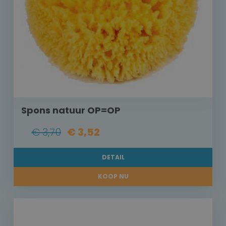
Spons natuur OP=OP
€ 3,70
€ 3,52
DETAIL
KOOP NU