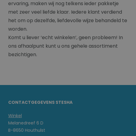
ervaring, maken wij nog telkens ieder pakketje
met zeer veel liefde klaar. Iedere klant verdiend
het om op dezelfde, liefdevolle wijze behandeld te
worden.
Komt u liever ‘echt winkelen’, geen probleem! In
ons afhaalpunt kunt u ons gehele assortiment
bezichtigen.
CONTACTGEGEVENS STESHA
Winkel
Melanedreef 6 D
B-8650 Houthulst