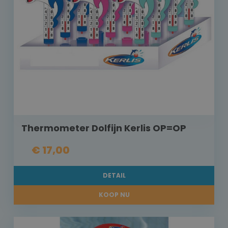
Thermometer Dolfijn Kerlis OP=OP
€ 17,00
DETAIL
KOOP NU