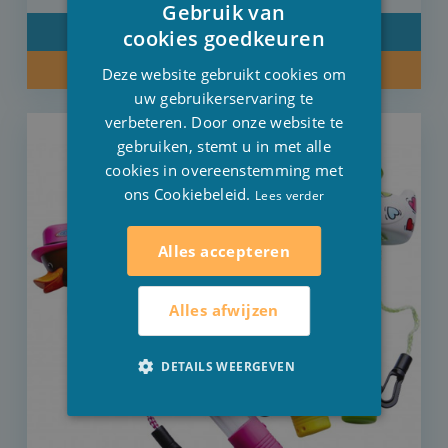
Gebruik van
DUTCH
DETAIL
cookies goedkeuren
FRENCH
KOOP NU
Deze website gebruikt cookies om
ENGLISH
uw gebruikerservaring te
verbeteren. Door onze website te
gebruiken, stemt u in met alle
cookies in overeenstemming met
ons Cookiebeleid.
Lees verder
Alles accepteren
Alles afwijzen
DETAILS WEERGEVEN