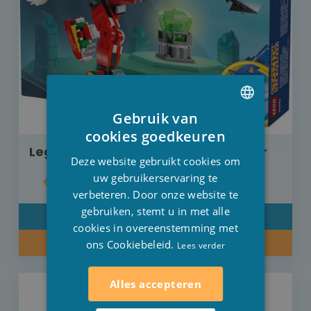
Gebruik van
DUTCH
cookies goedkeuren
Lego Sonic Knuckles Mechabewaker
FRENCH
Deze website gebruikt cookies om
ENGLISH
uw gebruikerservaring te
€ 35,00
verbeteren. Door onze website te
gebruiken, stemt u in met alle
DETAIL
cookies in overeenstemming met
KOOP NU
ons Cookiebeleid.
Lees verder
Alles accepteren