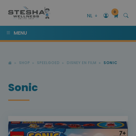
0
NL
MENU
SHOP
SPEELGOED
DISNEY EN FILM
SONIC
Sonic