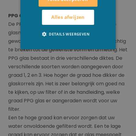
PPG Glass filtermedia
Alles afwijzen
De PPG Glass filter media is één van de beste
glasmedia op de markt. Het glas wordt eerst
DETAILS WEERGEVEN
gewassen en ontsmet om het daarna voorzichtig
te breken tot de gewenste vorm en afmeting. Het
PPG glas bestaat in drie verschillende diktes. De
verschillende soorten worden aangegeven door
graad 1, 2 en 3. Hoe hoger de graad hoe dikker de
glaskorrels zijn. Het is zeer belangrijk om goed na
te kijken, op uw filter of in de handleiding, welke
graad PPG glas er aangeraden wordt voor uw
filter.
Een te hoge graad kan ervoor zorgen dat uw
water onvoldoende gefilterd wordt. Een te lage
graad kan ervoor zorgen dat er glas meespoelt