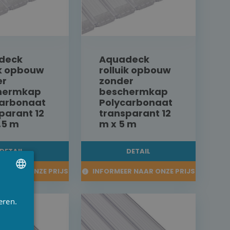
deck
Aquadeck
ik opbouw
rolluik opbouw
er
zonder
hermkap
beschermkap
carbonaat
Polycarbonaat
parant 12
transparant 12
,5 m
m x 5 m
DETAIL
DETAIL
R NAAR ONZE PRIJS
INFORMEER NAAR ONZE PRIJS
UTCH
eren.
RENCH
NGLISH