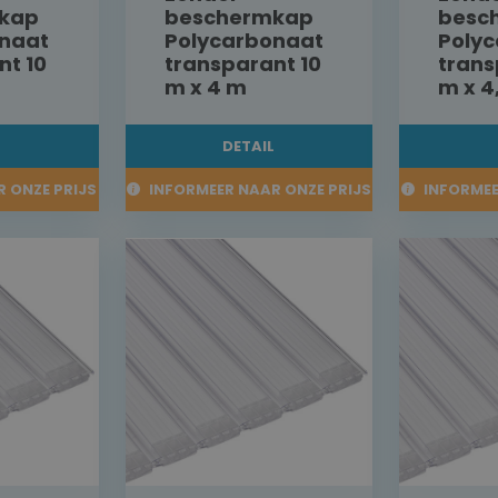
kap
beschermkap
besc
naat
Polycarbonaat
Poly
nt 10
transparant 10
trans
m x 4 m
m x 4
L
DETAIL
 ONZE PRIJS
INFORMEER NAAR ONZE PRIJS
INFORMEE