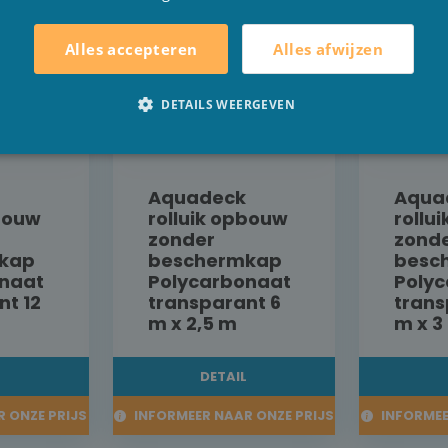
Alles afwijzen
Alles accepteren
DETAILS WEERGEVEN
Aquadeck
Aqua
pbouw
rolluik opbouw
rollu
zonder
zond
kap
beschermkap
besc
naat
Polycarbonaat
Poly
nt 12
transparant 6
trans
m x 2,5 m
m x 3
L
DETAIL
 ONZE PRIJS
INFORMEER NAAR ONZE PRIJS
INFORMEE