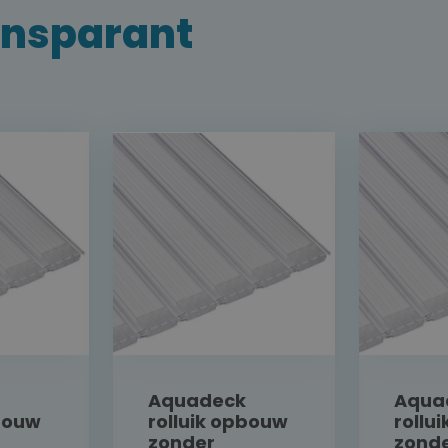
ansparant
Aquadeck
Aqua
pbouw
rolluik opbouw
rollu
zonder
zond