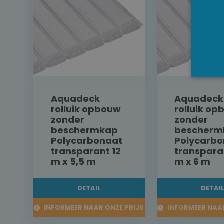
Aquadeck
Aquadeck
rolluik opbouw
rolluik o
zonder
zonder
beschermkap
bescherm
Polycarbonaat
Polycarbo
transparant 12
transpara
m x 5,5 m
m x 6 m
DETAIL
DETAI
INFORMEER NAAR ONZE PRIJS
INFORMEER NAAR