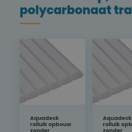
polycarbonaat tr
Aquadeck
Aquadeck
rolluik opbouw
rolluik o
zonder
zonder