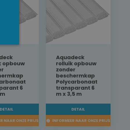
deck
Aquadeck
ik opbouw
rolluik opbouw
er
zonder
hermkap
beschermkap
carbonaat
Polycarbonaat
parant 6
transparant 6
 m
m x 3,5 m
DETAIL
DETAIL
R NAAR ONZE PRIJS
INFORMEER NAAR ONZE PRIJS