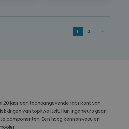
1
2
 al 20 jaar een toonaangevende fabrikant van
kkingen van topkwaliteit. Hun ingenieurs gaan
igste componenten. Een hoog kennisniveau en
 mooier.