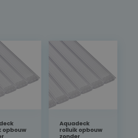
deck
Aquadeck
ik opbouw
rolluik opbouw
er
zonder