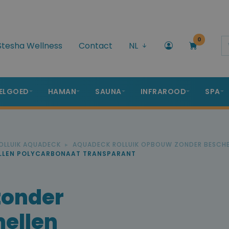
0
Stesha Wellness
Contact
NL
ELGOED
HAMAN
SAUNA
INFRAROOD
SPA
OLLUIK AQUADECK
AQUADECK ROLLUIK OPBOUW ZONDER BESCH
ELLEN POLYCARBONAAT TRANSPARANT
zonder
ellen