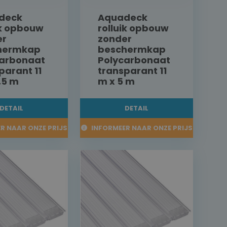
deck
Aquadeck
ik opbouw
rolluik opbouw
er
zonder
hermkap
beschermkap
carbonaat
Polycarbonaat
parant 11
transparant 11
,5 m
m x 5 m
DETAIL
DETAIL
R NAAR ONZE PRIJS
INFORMEER NAAR ONZE PRIJS