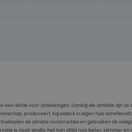
 een liefde voor afdekkingen. Dankzij die ambitie zijn ze
nschap, produceert Aquadeck in eigen huis lamellenafde
ntwikkelen de slimste constructies en gebruiken de veil
ovatie is nooit eindig: het kan altijd nog beter, slimmer en