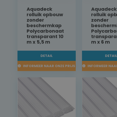
Aquadeck
Aquadeck
rolluik opbouw
rolluik o
zonder
zonder
beschermkap
bescherm
Polycarbonaat
Polycarbo
transparant 10
transpara
m x 5,5 m
m x 6 m
DETAIL
DETAI
INFORMEER NAAR ONZE PRIJS
INFORMEER NAAR