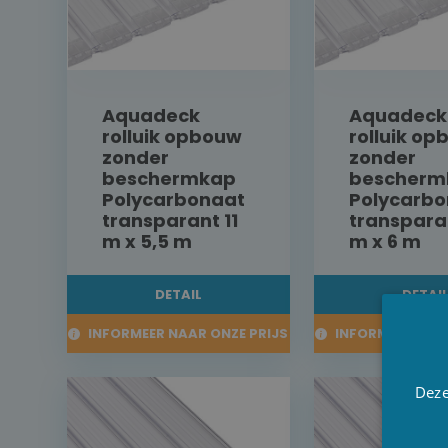
Aquadeck
Aquadeck
rolluik opbouw
rolluik o
zonder
zonder
beschermkap
bescherm
Polycarbonaat
Polycarbo
transparant 11
transparan
m x 5,5 m
m x 6 m
DETAIL
DETAI
INFORMEER NAAR ONZE PRIJS
INFORMEER NAAR
Deze