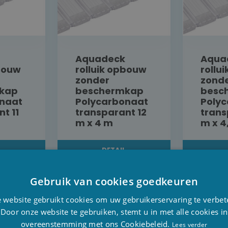
Aquadeck
Aqua
pbouw
rolluik opbouw
rollu
zonder
zond
kap
beschermkap
besc
naat
Polycarbonaat
Poly
t 11
transparant 12
trans
m x 4 m
m x 4
L
DETAIL
 ONZE PRIJS
INFORMEER NAAR ONZE PRIJS
INFORMEE
Gebruik van cookies goedkeuren
D
 website gebruikt cookies om uw gebruikerservaring te verbet
F
Door onze website te gebruiken, stemt u in met alle cookies in
overeenstemming met ons Cookiebeleid.
E
Lees verder