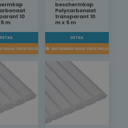
hermkap
beschermkap
carbonaat
Polycarbonaat
parant 10
transparant 10
,5 m
m x 5 m
DETAIL
DETAIL
R NAAR ONZE PRIJS
INFORMEER NAAR ONZE PRIJS