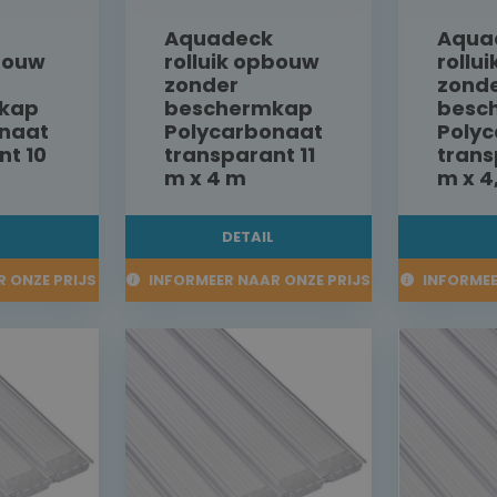
Aquadeck
Aqua
pbouw
rolluik opbouw
rollu
zonder
zond
kap
beschermkap
besc
naat
Polycarbonaat
Poly
nt 10
transparant 11
trans
m x 4 m
m x 4
L
DETAIL
 ONZE PRIJS
INFORMEER NAAR ONZE PRIJS
INFORMEE