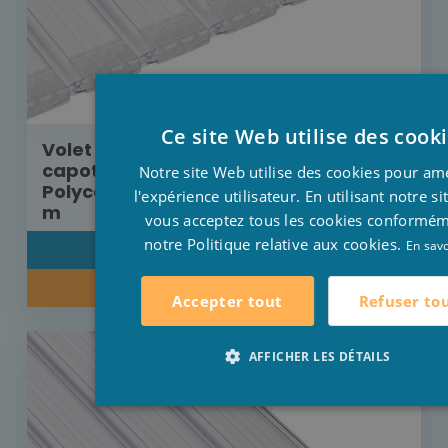
Ce site Web utilise des cook
Volet Aquadeck moteur externe avec
capot de protection lames
Notre site Web utilise des cookies pour am
Polycarbonate transparente 6 m x 3
l'expérience utilisateur. En utilisant notre s
m
vous acceptez tous les cookies conformé
notre Politique relative aux cookies.
En savo
DÉTAIL
RENSEIGNEZ-VOUS SUR NOTRE PRIX
Refuser to
Accepter tout
AFFICHER LES DÉTAILS