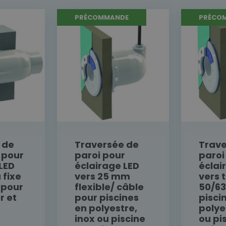
PRÉCOMMANDE
PRÉCO
 de
Traversée de
Trave
 pour
paroi pour
paroi
LED
éclairage LED
éclai
 fixe
vers 25 mm
vers 
 pour
flexible/ câble
50/6
r et
pour piscines
pisci
en polyestre,
polye
inox ou piscine
ou pi