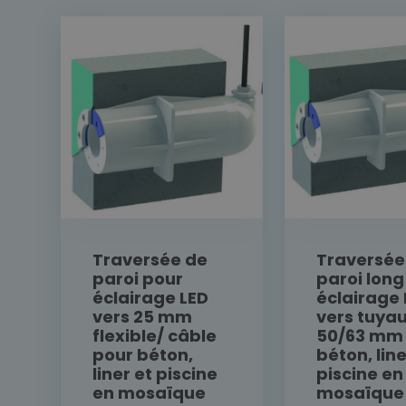
Traversée de
Traversée
paroi pour
paroi long
éclairage LED
éclairage 
vers 25 mm
vers tuyau
flexible/ câble
50/63 mm
pour béton,
béton, line
liner et piscine
piscine en
en mosaïque
mosaïque