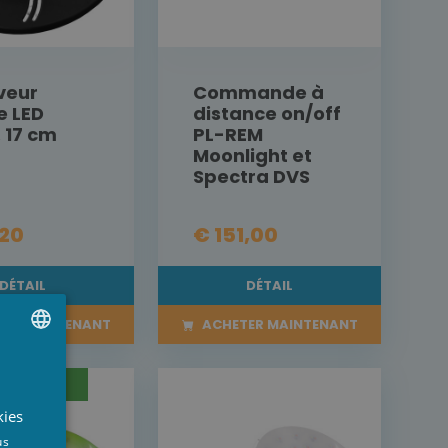
iveur
Commande à
e LED
distance on/off
 17 cm
PL-REM
Moonlight et
Spectra DVS
,20
€ 151,00
DÉTAIL
DÉTAIL
ER MAINTENANT
ACHETER MAINTENANT
UTCH
MMANDE
RENCH
kies
NGLISH
us