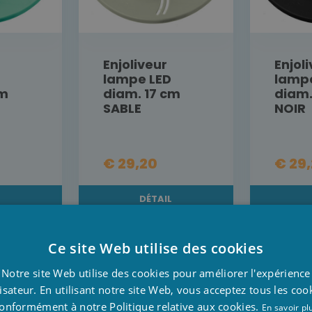
Enjoliveur
Enjol
lampe LED
lamp
cm
diam. 17 cm
diam.
SABLE
NOIR
€ 29,20
€ 29
L
DÉTAIL
MANDE
ACHETER MAINTENANT
ACHET
Ce site Web utilise des cookies
D
PRÉCO
Notre site Web utilise des cookies pour améliorer l'expérience
F
lisateur. En utilisant notre site Web, vous acceptez tous les coo
onformément à notre Politique relative aux cookies.
E
En savoir pl