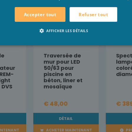
Refuser tout
Accepter tout
AFFICHER LES DÉTAILS
de
Traversée de
Spect
mur pour LED
lamp
ateur
50/63 pour
color
-REM-
piscine en
diamè
ight
béton, liner et
a DVS
mosaïque
€ 48,00
€ 38
L
DÉTAIL
INTENANT
ACHETER MAINTENANT
PR