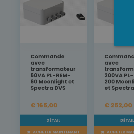
Commande
Comman
avec
avec
transformateur
transform
60VA PL-REM-
200VA PL
60 Moonlight et
200 Moonl
Spectra DVS
et Spectr
€ 165,00
€ 252,00
DÉTAIL
DÉTAI
ACHETER MAINTENANT
ACHETER MA