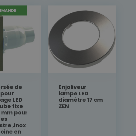
MMANDE
rsée de
Enjoliveur
 pour
lampe LED
rage LED
diamètre 17 cm
tube fixe
ZEN
3 mm pour
nes
stre ,inox
scine en