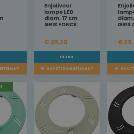
Enjoliveur
Enjol
lampe LED
lamp
cm
diam. 17 cm
diam.
GRIS FONCÉ
GRIS 
€ 29,20
€ 29
L
DÉTAIL
INTENANT
ACHETER MAINTENANT
ACHET
E