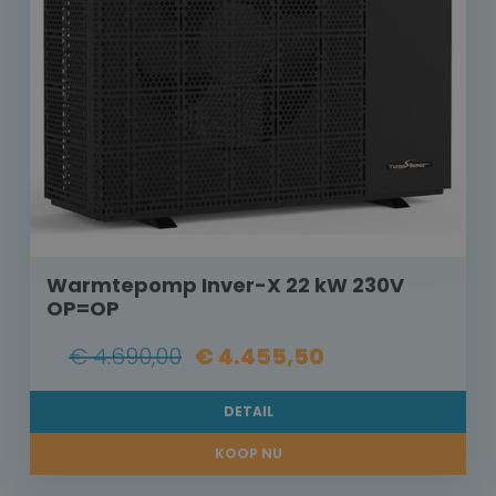
Warmtepomp Inver-X 22 kW 230V
OP=OP
€ 4.690,00
€ 4.455,50
DETAIL
KOOP NU