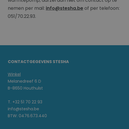
warmtepomp, aarzel dan niet om contact op te
nemen per mail:
info@stesha.be
of per telefoon:
051/70.22.93.
CONTACTGEGEVENS STESHA
Winkel
Melanedreef 6 D
B-8650 Houthulst
T. +32 51 70 22 93
info@stesha.be
BTW: 0476.673.440