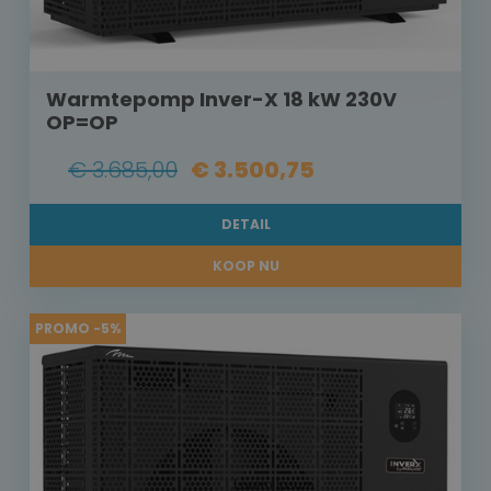
Warmtepomp Inver-X 18 kW 230V
OP=OP
€ 3.685,00
€ 3.500,75
DETAIL
KOOP NU
PROMO -5%