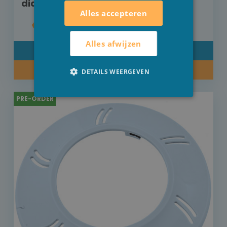
diameter 5 cm LICHTGRIJS
Alles accepteren
€ 20,50
Alles afwijzen
DETAIL
PRE-ORDER
DETAILS WEERGEVEN
PRE-ORDER