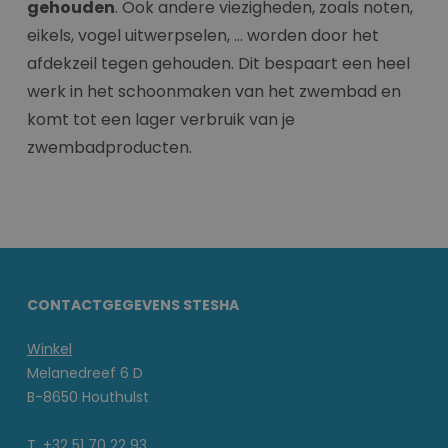
gehouden
. Ook andere viezigheden, zoals noten,
eikels, vogel uitwerpselen, … worden door het
afdekzeil tegen gehouden. Dit bespaart een heel
werk in het schoonmaken van het zwembad en
komt tot een lager verbruik van je
zwembadproducten.
CONTACTGEGEVENS STESHA
Winkel
Melanedreef 6 D
B-8650 Houthulst
T. +32 51 70 22 93