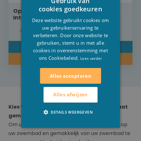
Gebruik van
DUTCH
cookies goedkeuren
Oprolsysteem voor zon afdekzeil
FRENCH
Intex zwembaden
Deze website gebruikt cookies om
ENGLISH
uw gebruikerservaring te
€ 95,00
verbeteren. Door onze website te
gebruiken, stemt u in met alle
DETAIL
cookies in overeenstemming met
ons Cookiebeleid.
Lees verder
KOOP NU
Alles accepteren
Alles afwijzen
Kies voor een oprolsysteem voor uw op maat
DETAILS WEERGEVEN
gemaakt zwembadzeil
Om uw zelfgemaakte afdekzeil
gemakkelijk
op
uw zwembad en gemakkelijk van uw zwembad te