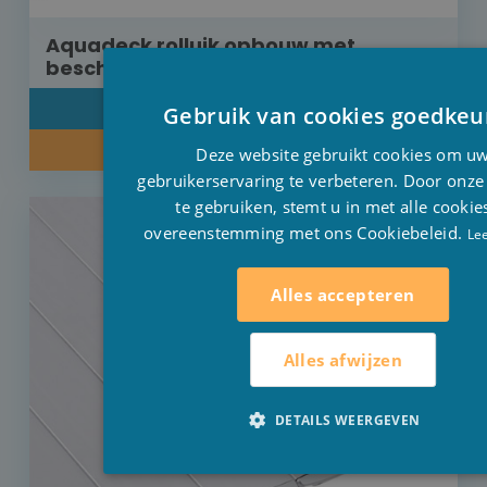
Aquadeck rolluik opbouw met
beschermkap PVC grijs 9 m x 4,5 m
DETAIL
Gebruik van cookies goedkeu
INFORMEER NAAR ONZE PRIJS
Deze website gebruikt cookies om u
gebruikerservaring te verbeteren. Door onze
te gebruiken, stemt u in met alle cookie
overeenstemming met ons Cookiebeleid.
Le
Alles accepteren
Alles afwijzen
DETAILS WEERGEVEN