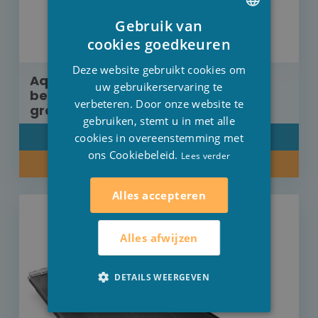
Gebruik van
DUTCH
cookies goedkeuren
FRENCH
Deze website gebruikt cookies om
Aquadeck rolluik opbouw met
ENGLISH
uw gebruikerservaring te
beschermkap Polycarbonaat
verbeteren. Door onze website te
graphite solar 8 m x 5 m
gebruiken, stemt u in met alle
cookies in overeenstemming met
DETAIL
ons Cookiebeleid.
Lees verder
INFORMEER NAAR ONZE PRIJS
Alles accepteren
Alles afwijzen
DETAILS WEERGEVEN