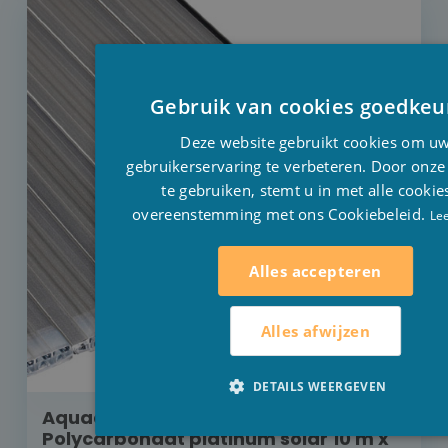
Gebruik van cookies goedkeu
Deze website gebruikt cookies om u
gebruikerservaring te verbeteren. Door onze
te gebruiken, stemt u in met alle cookie
overeenstemming met ons Cookiebeleid.
Le
Alles accepteren
Alles afwijzen
DETAILS WEERGEVEN
Aquadeck rolluik inbouw buismotor
Polycarbonaat platinum solar 10 m x