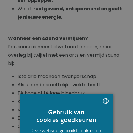
een oppepper.
Werkt
rustgevend, ontspannend en geeft
je nieuwe energie
.
Wanneer een sauna vermijden?
Een sauna is meestal wel aan te raden, maar
overleg bij twijfel met een arts en vermijd sauna
bij:
1ste drie maanden zwangerschap
Als u een besmettelijke ziekte heeft
Té hoge of té lage bloeddruk
Koorts
Veel alcohol
Gebruik van
DUTCH
Bij hoofdpijn
cookies goedkeuren
Open wonden
FRENCH
Deze website gebruikt cookies om